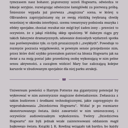
tymczasem nasz bohater, piątoroczny uczeń Hogwartu, odwiedza te
lokacje seryjnie, rozwiązując odwieczne łamigłówki za pierwszą próbą.
Śmiesznie wypada już pierwsza „magiczna” scena, w której u
Ollivandera zaprzyjaźniamy się ze swoją różdżką (wybraną chwilę
wcześniej w okienku interfejsu), czemu towarzyszy podniosła muzyka i
efekty specjalne, chociaż rezultat nie mógł być żaden inny – przecież to
oczywiste, że z jakąś różdżką sklep opuścimy. W dalszym ciągu gry
takich fałszywie dramatycznych, udawanie doniosłych wydarzeń spotka
nas porównywalnie tyle, co tych prozaicznych i „zwykłych”. Powoduje to
rozmycie poczucia wyjątkowości, w pewnym sensie przejedzenie nim,
przez które dość szybko przestałem patrzeć na błonia Hogwartu jak na
świat
a na moją postać jako prawdziwą osobę wykonującą w nim pełne
sensu aktywności, a zacząłem widzieć Mary Sue zaliczającą kolejne
karuzele w zbudowanym specjalnie dla niej parku atrakcji.
Uniwersum powieści o Harrym Potterze ma gigantyczny potencjał by
wykreować w nim autentycznie magiczne doświadczenie. Zwłaszcza z
takim budżetem i środkami technologicznymi, jakie zaprzęgnięto do
wyprodukowania „Dziedzictwa Hogwartu”. Widać je po rozmiarze
skonstruowanego świata, ilości
zawartości
w nim umieszczonej, i
oczywiście audiowizualnym wykończeniu. Twórcy „Dziedzictwa
Hogwartu” nie byli jednak wcale zainteresowani oddaniem
magii
bajkowego świata. Książki J. K. Rowling wciągały tak bardzo, bo każdy