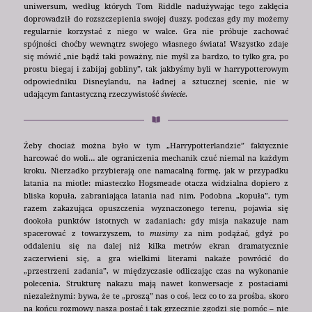
uniwersum, według których Tom Riddle nadużywając tego zaklęcia
doprowadził do rozszczepienia swojej duszy, podczas gdy my możemy
regularnie korzystać z niego w walce. Gra nie próbuje zachować
spójności choćby wewnątrz swojego własnego świata! Wszystko zdaje
się mówić „nie bądź taki poważny, nie myśl za bardzo, to tylko gra, po
prostu biegaj i zabijaj gobliny”, tak jakbyśmy byli w harrypotterowym
odpowiedniku Disneylandu, na ładnej a sztucznej scenie, nie w
udającym fantastyczną rzeczywistość
świecie
.
Żeby chociaż można było w tym „Harrypotterlandzie” faktycznie
harcować do woli… ale ograniczenia mechanik czuć niemal na każdym
kroku. Nierzadko przybierają one namacalną formę, jak w przypadku
latania na miotle: miasteczko Hogsmeade otacza widzialna dopiero z
bliska kopuła, zabraniająca latania nad nim. Podobna „kopuła”, tym
razem zakazująca opuszczenia wyznaczonego terenu, pojawia się
dookoła punktów istotnych w zadaniach; gdy misja nakazuje nam
spacerować z towarzyszem, to
musimy
za nim podążać, gdyż po
oddaleniu się na dalej niż kilka metrów ekran dramatycznie
zaczerwieni się, a gra wielkimi literami nakaże powrócić do
„przestrzeni zadania”, w międzyczasie odliczając czas na wykonanie
polecenia. Strukturę nakazu mają nawet konwersacje z postaciami
niezależnymi: bywa, że te „proszą” nas o coś, lecz co to za prośba, skoro
na końcu rozmowy nasza postać i tak grzecznie zgodzi się pomóc – nie