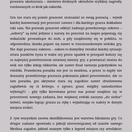
procenta ukończenia – mnóstwo drobnych okruchów szybkiej nagrody,
rozdawanych co krok jak cukierki.
Gra nie stara się pomóc graczowi utożsamić ze swoją postacią – wynik
każdej konwersacji jest przecież zawsze i dla każdego gracza dokładnie
taki sam. Nie pozwala graczowi odkryć żadnego prawdziwego sekretu –
„sekrety” są nimi jedynie z nazwy, bo przecież na mapie pojawiają się
wskaźniki prowadzące do nich, a gdy znajdziemy się w pobliżu, to
odpowiednia ikonka pojawi się nawet w trzecioosobowym widoku gry.
Nie daje poczucia sukcesu – sukces to domyślny rezultat każdej sytuacji:
strata punktów życia w walce czy przez upadek w przepaść kończy się
co najwyżej powtórzeniem ostatniej minuty gry, a powtarzać można do
woli nie tylko lekcję eliksirów, ale nawet finał turnieju pojedynków na
różdżki. Prawdziwa porażka nie jest tu możliwa, a przez to nigdy nie
doznamy prawdziwego poczucia pokonania jakieś przeciwności. Ale co
tam porażka, gra aktywnie stara się zapobiec nawet chwilowemu
zagubieniu się
(z którego, o zgrozo, gracz mógłby samodzielnie
wybrnąć!) – gdy tylko kierowana przez nas postać znajdzie się w
przestrzeni nowego zadania, bez większej zwłoki zaczyna „do siebie”
mówić, niejako łapiąc gracza za rękę i wyjaśniając co należy w danym
miejscu zrobić.
Z tym wszystkim znowu skonfliktowana jest warstwa fabularna gry. Co
drugie zadanie opowiada o jakiejś nierozwiązanej od czasów samego
Merlina zagadce, jakimś znanym tylko z legend miejscu czy artefakcie;