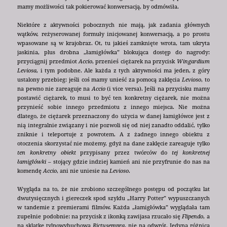
mamy możliwości tak pokierować konwersacją, by odmówiła.
Niektóre z aktywności pobocznych nie mają, jak zadania głównych
wątków, reżyserowanej formuły inicjowanej konwersacją, a po prostu
wpasowane są w krajobraz. Ot, tu jakieś zamknięte wrota, tam ukryta
jaskinia, plus drobna „łamigłówka” blokująca dostęp do nagrody:
przyciągnij przedmiot
Accio
, przenieś ciężarek na przycisk
Wingardium
Leviosa
, i tym podobne. Ale każda z tych aktywności ma jeden, z góry
ustalony przebieg: jeśli coś mamy unieść za pomocą zaklęcia
Levioso
, to
na pewno nie zareaguje na
Accio
(i vice versa). Jeśli na przycisku mamy
postawić ciężarek, to musi to być ten konkretny ciężarek, nie można
przynieść sobie innego przedmiotu z innego miejsca. Nie można
dlatego, że ciężarek przeznaczony do użycia w danej łamigłówce jest z
nią integralnie związany i nie pozwoli się od niej zanadto oddalić, tylko
zniknie i teleportuje z powrotem. A z żadnego innego obiektu z
otoczenia skorzystać nie możemy, gdyż na dane zaklęcie zareaguje tylko
ten konkretny obiekt
przypisany przez twórców do
tej konkretnej
łamigłówki
– stojący gdzie indziej kamień ani nie przyfrunie do nas na
komendę
Accio
, ani nie uniesie na
Levioso
.
Wygląda na to, że nie zrobiono szczególnego postępu od początku lat
dwutysięcznych i giereczek spod szyldu „Harry Potter” wypuszczanych
w tandemie z premierami filmów. Każda „łamigłówka” wyglądała tam
zupełnie podobnie: na przycisk z ikonką zawijasa rzucało się
Flipendo
, a
na sklątkę tylnowybuchową
Rictusempra
, nie na odwrót. Jedyna różnica