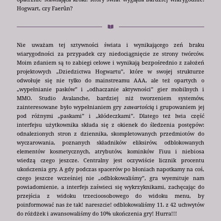
Hogwart, czy Faerûn?
Nie uważam tej sztywności świata i wynikającego zeń braku
wiarygodności za przypadek czy niedociągnięcie ze strony twórców.
Moim zdaniem są to zabiegi celowe i wynikają bezpośrednio z założeń
projektowych „Dziedzictwa Hogwartu”, które w swojej strukturze
odwołuje się nie tylko do mainstreamu AAA, ale też opartych o
„wypełnianie pasków” i „odhaczanie aktywności” gier mobilnych i
MMO. Studio Avalanche, bardziej niż tworzeniem systemów,
zainteresowane było wypełnianiem gry
zawartością
i grupowaniem jej
pod różnymi „paskami” i „kłódeczkami”. Dlatego też lwia część
interfejsu użytkownika składa się z okienek do śledzenia postępów:
odnalezionych stron z dziennika, skompletowanych przedmiotów do
wyczarowania, poznanych składników eliksirów, odblokowanych
elementów kosmetycznych, atrybutów, kominków Fiuu i niebiosa
wiedzą czego jeszcze. Centralny jest oczywiście licznik procentu
ukończenia gry. A gdy podczas spacerów po błoniach napotkamy na coś,
czego jeszcze wcześniej nie „odblokowaliśmy”, gra wyemituje nam
powiadomienie, a interfejs zaświeci się wykrzyknikami, zachęcając do
przejścia z widoku trzecioosobowego do widoku menu, by
poinformować nas że tak! nareszcie! odblokowaliśmy 11. z 42 uchwytów
do różdżek i awansowaliśmy do 10% ukończenia gry! Hurra!!!