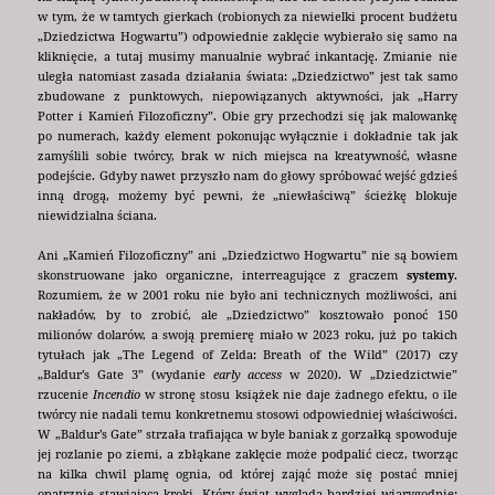
w tym, że w tamtych gierkach (robionych za niewielki procent budżetu
„Dziedzictwa Hogwartu”) odpowiednie zaklęcie wybierało się samo na
kliknięcie, a tutaj musimy manualnie wybrać inkantację. Zmianie nie
uległa natomiast zasada działania świata: „Dziedzictwo” jest tak samo
zbudowane z punktowych, niepowiązanych aktywności, jak „Harry
Potter i Kamień Filozoficzny”. Obie gry przechodzi się jak malowankę
po numerach, każdy element pokonując wyłącznie i dokładnie tak jak
zamyślili sobie twórcy, brak w nich miejsca na kreatywność, własne
podejście. Gdyby nawet przyszło nam do głowy spróbować wejść gdzieś
inną drogą, możemy być pewni, że „niewłaściwą” ścieżkę blokuje
niewidzialna ściana.
Ani „Kamień Filozoficzny” ani „Dziedzictwo Hogwartu” nie są bowiem
skonstruowane jako organiczne, interreagujące z graczem
systemy
.
Rozumiem, że w 2001 roku nie było ani technicznych możliwości, ani
nakładów, by to zrobić, ale „Dziedzictwo” kosztowało ponoć 150
milionów dolarów, a swoją premierę miało w 2023 roku, już po takich
tytułach jak „The Legend of Zelda: Breath of the Wild” (2017) czy
„Baldur’s Gate 3” (wydanie
early access
w 2020). W „Dziedzictwie”
rzucenie
Incendio
w stronę stosu książek nie daje żadnego efektu, o ile
twórcy nie nadali temu konkretnemu stosowi odpowiedniej właściwości.
W „Baldur’s Gate” strzała trafiająca w byle baniak z gorzałką spowoduje
jej rozlanie po ziemi, a zbłąkane zaklęcie może podpalić ciecz, tworząc
na kilka chwil plamę ognia, od której zająć może się postać mniej
opatrznie stawiająca kroki. Który świat wygląda bardziej wiarygodnie: