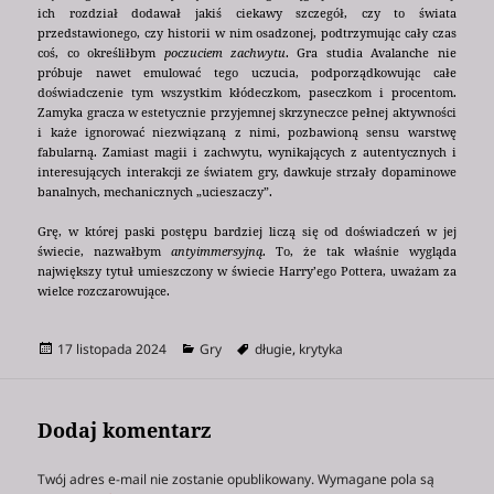
ich rozdział dodawał jakiś ciekawy szczegół, czy to świata
przedstawionego, czy historii w nim osadzonej, podtrzymując cały czas
coś, co określiłbym
poczuciem zachwytu
. Gra studia Avalanche nie
próbuje nawet emulować tego uczucia, podporządkowując całe
doświadczenie tym wszystkim kłódeczkom, paseczkom i procentom.
Zamyka gracza w estetycznie przyjemnej skrzyneczce pełnej aktywności
i każe ignorować niezwiązaną z nimi, pozbawioną sensu warstwę
fabularną. Zamiast magii i zachwytu, wynikających z autentycznych i
interesujących interakcji ze światem gry, dawkuje strzały dopaminowe
banalnych, mechanicznych „ucieszaczy”.
Grę, w której paski postępu bardziej liczą się od doświadczeń w jej
świecie, nazwałbym
antyimmersyjną
. To, że tak właśnie wygląda
największy tytuł umieszczony w świecie Harry’ego Pottera, uważam za
wielce rozczarowujące.
Data
Kategorie
Tagi
17 listopada 2024
Gry
długie
,
krytyka
publikacji
Dodaj komentarz
Twój adres e-mail nie zostanie opublikowany.
Wymagane pola są