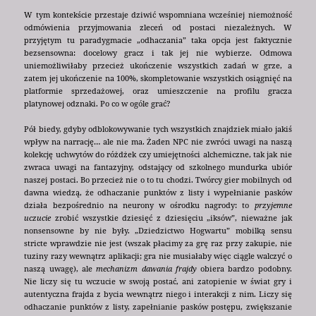
W tym kontekście przestaje dziwić wspomniana wcześniej niemożność
odmówienia przyjmowania zleceń od postaci niezależnych. W
przyjętym tu paradygmacie „odhaczania” taka opcja jest faktycznie
bezsensowna: docelowy gracz i tak jej nie wybierze. Odmowa
uniemożliwiłaby przecież ukończenie wszystkich zadań w grze, a
zatem jej ukończenie na 100%, skompletowanie wszystkich osiągnięć na
platformie sprzedażowej, oraz umieszczenie na profilu gracza
platynowej odznaki. Po co w ogóle grać?
Pół biedy, gdyby odblokowywanie tych wszystkich znajdziek miało jakiś
wpływ na narrację… ale nie ma. Żaden NPC nie zwróci uwagi na naszą
kolekcję uchwytów do różdżek czy umiejętności alchemiczne, tak jak nie
zwraca uwagi na fantazyjny, odstający od szkolnego mundurka ubiór
naszej postaci. Bo przecież nie o to tu chodzi. Twórcy gier mobilnych od
dawna wiedzą, że odhaczanie punktów z listy i wypełnianie pasków
działa bezpośrednio na neurony w ośrodku nagrody: to
przyjemne
uczucie
zrobić wszystkie dziesięć z dziesięciu „iksów”, nieważne jak
nonsensowne by nie były. „Dziedzictwo Hogwartu” mobilką sensu
stricte wprawdzie nie jest (wszak płacimy za grę raz przy zakupie, nie
tuziny razy wewnątrz aplikacji; gra nie musiałaby więc ciągle walczyć o
naszą uwagę), ale
mechanizm dawania frajdy
obiera bardzo podobny.
Nie liczy się tu wczucie w swoją postać, ani zatopienie w świat gry i
autentyczna frajda z bycia wewnątrz niego i interakcji z nim. Liczy się
odhaczanie punktów z listy, zapełnianie pasków postępu, zwiększanie