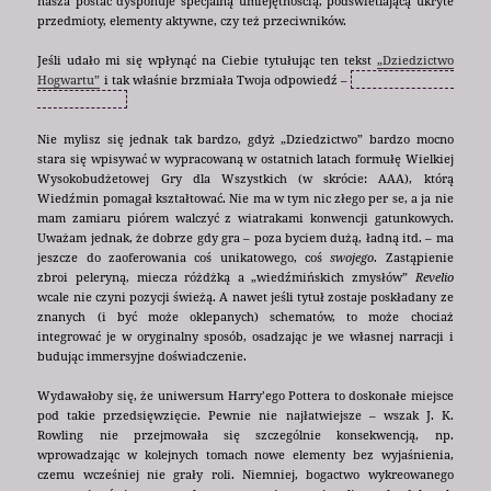
nasza postać dysponuje specjalną umiejętnością, podświetlającą ukryte
przedmioty, elementy aktywne, czy też przeciwników.
Jeśli udało mi się wpłynąć na Ciebie tytułując ten tekst
„Dziedzictwo
Hogwartu”
i tak właśnie brzmiała Twoja odpowiedź –
źle, chodziło mi o
Wiedźmina 3 ;)
Nie mylisz się jednak tak bardzo, gdyż „Dziedzictwo” bardzo mocno
stara się wpisywać w wypracowaną w ostatnich latach formułę Wielkiej
Wysokobudżetowej Gry dla Wszystkich (w skrócie: AAA), którą
Wiedźmin pomagał kształtować. Nie ma w tym nic złego per se, a ja nie
mam zamiaru piórem walczyć z wiatrakami konwencji gatunkowych.
Uważam jednak, że dobrze gdy gra – poza byciem dużą, ładną itd. – ma
jeszcze do zaoferowania coś unikatowego, coś
swojego
. Zastąpienie
zbroi peleryną, miecza różdżką a „wiedźmińskich zmysłów”
Revelio
wcale nie czyni pozycji świeżą. A nawet jeśli tytuł zostaje poskładany ze
znanych (i być może oklepanych) schematów, to może chociaż
integrować je w oryginalny sposób, osadzając je we własnej narracji i
budując immersyjne doświadczenie.
Wydawałoby się, że uniwersum Harry’ego Pottera to doskonałe miejsce
pod takie przedsięwzięcie. Pewnie nie najłatwiejsze – wszak J. K.
Rowling nie przejmowała się szczególnie konsekwencją, np.
wprowadzając w kolejnych tomach nowe elementy bez wyjaśnienia,
czemu wcześniej nie grały roli. Niemniej, bogactwo wykreowanego