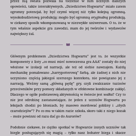
przez nią świata pozwala na toczenie w nim licznych dalszych
opowieści, także interaktywnych. „Dziedzictwo Hogwartu” miało zatem
ogromny potencjał, by być czymś więcej niż tylko kolejną ogromną,
wysokobudżetową produkcją; mogło być ogromną
oryginalną
produkcją,
w ciekawy sposób wkomponowaną w niezwykłe uniwersum. O to, że w
tym właśnie aspekcie gra zawodzi, mam do jej twórców i wydawców
największy żal.
Głównym problemem „Dziedzictwa Hogwartu” jest to, że wszystkie
komponenty z listy „co musi mieć nowoczesna gra AAA” zostały do niej
włożone w izolacji od narracji, ale też od siebie nawzajem. Każdą
mechanikę pomalowano „harrypotterową” farbą, ale żadnej z nich nie
uczyniono częścią jakiegoś szerszego kontekstu, nie powiązano jej z
narracją. Weźmy samą „główną pętlę” gry, czyli zwalczanie tuzinów
przeciwników przy pomocy składanych w efektowne kombinacje zaklęć.
Dlaczego w ogóle podstawową aktywnością w świecie jest
walka
? Czy to
nie jest odrobinę zastanawiające, że jeden z uczniów Hogwartu po
lekcjach chodzi po błoniach, by masowo mordować gobliny i „złych
czarodziejów”? Po co mu w takim razie szkoła, skoro taki z niego kozak
– może powinni od razu dać go do Aurorów?
Podobnie ciekawe, że ciężko spotkać w Hogwarcie innych uczniów tak
biegle posługujących się magią – tylko nasz bohater biega i skacze