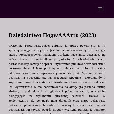
Ponad 160 znaków
MENU
I
WIDGETY
Dziedzictwo HogwAAArtu (2023)
Proponuję Tobie następującą zabawę: ja opiszę pewną grę, a Ty
spróbujesz odgadnąć jej tytuł. Jest to osadzona w otwartym świecie gra
akcji z trzecioosobowym widokiem, o głównej mechanice polegającej na
walce z licznymi przeciwnikami przy użyciu różnych zdolności. Naszą
postać możemy rozwijać poprzez uzyskiwanie punktów doświadczenia i
awansowanie na kolejne poziomy oraz ulepszanie zdolności, a także
zdobywać ekwipunek, poprawiający różne statystyki. System ekonomii
pozwala na bogacenie się na sprzedaży zbędnych przedmiotów i
kupowanie nowych, a system rzemiosła umożliwia w pewnym zakresie
ich wytwarzanie. Mimo zorientowania na akcję, gra posiada fabułę
złożoną z podzielonych na główne i poboczne zadań, najczęściej
polegających na wykonaniu określonej sekwencji kroków. W
zorientowaniu się pomagają nam dziennik oraz mapa pokazująca
położenie poszczególnych zadań i ciekawych miejsc, jak również
pozwalająca na szybką podróż między ważnymi punktami. Ponadto,