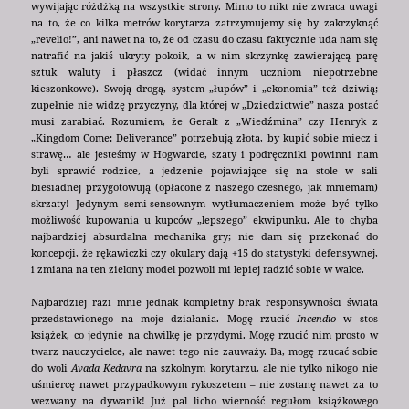
wywijając różdżką na wszystkie strony. Mimo to nikt nie zwraca uwagi
na to, że co kilka metrów korytarza zatrzymujemy się by zakrzyknąć
„revelio!”, ani nawet na to, że od czasu do czasu faktycznie uda nam się
natrafić na jakiś ukryty pokoik, a w nim skrzynkę zawierającą parę
sztuk waluty i płaszcz (widać innym uczniom niepotrzebne
kieszonkowe). Swoją drogą, system „łupów” i „ekonomia” też dziwią;
zupełnie nie widzę przyczyny, dla której w „Dziedzictwie” nasza postać
musi zarabiać. Rozumiem, że Geralt z „Wiedźmina” czy Henryk z
„Kingdom Come: Deliverance” potrzebują złota, by kupić sobie miecz i
strawę… ale jesteśmy w Hogwarcie, szaty i podręczniki powinni nam
byli sprawić rodzice, a jedzenie pojawiające się na stole w sali
biesiadnej przygotowują (opłacone z naszego czesnego, jak mniemam)
skrzaty! Jedynym semi-sensownym wytłumaczeniem może być tylko
możliwość kupowania u kupców „lepszego” ekwipunku. Ale to chyba
najbardziej absurdalna mechanika gry; nie dam się przekonać do
koncepcji, że rękawiczki czy okulary dają +15 do statystyki defensywnej,
i zmiana na ten zielony model pozwoli mi lepiej radzić sobie w walce.
Najbardziej razi mnie jednak kompletny brak responsywności świata
przedstawionego na moje działania. Mogę rzucić
Incendio
w stos
książek, co jedynie na chwilkę je przydymi. Mogę rzucić nim prosto w
twarz nauczycielce, ale nawet tego nie zauważy. Ba, mogę rzucać sobie
do woli
Avada Kedavra
na szkolnym korytarzu, ale nie tylko nikogo nie
uśmiercę nawet przypadkowym rykoszetem – nie zostanę nawet za to
wezwany na dywanik! Już pal licho wierność regułom książkowego