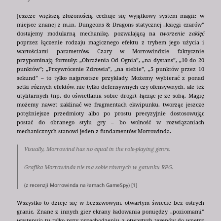
Jeszcze większą złożonością cechuje się wyjątkowy system magii: w
miejsce znanej z m.in. Dungeons & Dragons statycznej „księgi czarów”
dostajemy modularną mechanikę, pozwalającą na
tworzenie zaklęć
poprzez łączenie rodzaju magicznego efektu z trybem jego użycia i
wartościami parametrów. Czary w Morrowindzie faktycznie
przypominają formuły: „Obrażenia Od Ognia”, „na dystans”, „10 do 20
punktów”; „Przywrócenie Zdrowia”, „na siebie”, „5 punktów przez 10
sekund” – to tylko najprostsze przykłady. Możemy wybierać z ponad
setki różnych efektów, nie tylko defensywnych czy ofensywnych, ale też
utylitarnych (np. do oświetlania sobie drogi), łącząc je ze sobą. Magię
możemy nawet zaklinać we fragmentach ekwipunku, tworząc jeszcze
potężniejsze przedmioty albo po prostu precyzyjnie dostosowując
postać do obranego stylu gry – bo wolność w rozwiązaniach
mechanicznych stanowi jeden z fundamentów Morrowinda.
Visually, Morrowind has no equal in the role-playing genre.
Grafika Morrowinda nie ma sobie równych w gatunku RPG.
(z recenzji Morrowinda na łamach GameSpy) [1]
Wszystko to dzieje się w bezszwowym, otwartym świecie bez ostrych
granic. Znane z innych gier ekrany ładowania pomiędzy „poziomami”
występują tu tylko przy przechodzeniu z otwartych terenów do wnętrz