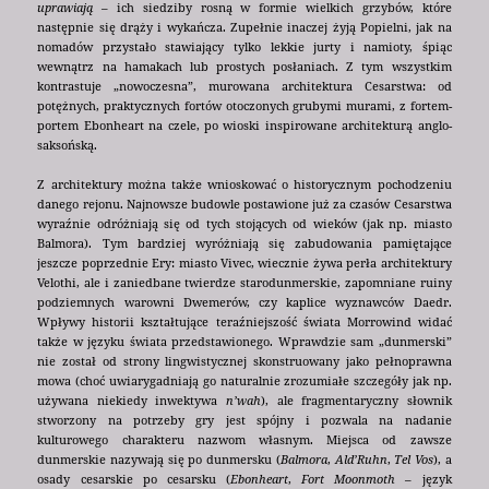
uprawiają
– ich siedziby rosną w formie wielkich grzybów, które
następnie się drąży i wykańcza. Zupełnie inaczej żyją Popielni, jak na
nomadów przystało stawiający tylko lekkie jurty i namioty, śpiąc
wewnątrz na hamakach lub prostych posłaniach. Z tym wszystkim
kontrastuje „nowoczesna”, murowana architektura Cesarstwa: od
potężnych, praktycznych fortów otoczonych grubymi murami, z fortem-
portem Ebonheart na czele, po wioski inspirowane architekturą anglo-
saksońską.
Z architektury można także wnioskować o historycznym pochodzeniu
danego rejonu. Najnowsze budowle postawione już za czasów Cesarstwa
wyraźnie odróżniają się od tych stojących od wieków (jak np. miasto
Balmora). Tym bardziej wyróżniają się zabudowania pamiętające
jeszcze poprzednie Ery: miasto Vivec, wiecznie żywa perła architektury
Velothi, ale i zaniedbane twierdze starodunmerskie, zapomniane ruiny
podziemnych warowni Dwemerów, czy kaplice wyznawców Daedr.
Wpływy historii kształtujące teraźniejszość świata Morrowind widać
także w języku świata przedstawionego. Wprawdzie sam „dunmerski”
nie został od strony lingwistycznej skonstruowany jako pełnoprawna
mowa (choć uwiarygadniają go naturalnie zrozumiałe szczegóły jak np.
używana niekiedy inwektywa
n’wah
), ale fragmentaryczny słownik
stworzony na potrzeby gry jest spójny i pozwala na nadanie
kulturowego charakteru nazwom własnym. Miejsca od zawsze
dunmerskie nazywają się po dunmersku (
Balmora
,
Ald’Ruhn
,
Tel Vos
), a
osady cesarskie po cesarsku (
Ebonheart
,
Fort Moonmoth
– język