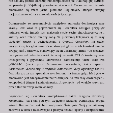
nie oko aby jeszcze bardziej nie komplikować już i tak napiętej sytuacji
w prowincji. Najsilniej przeciwne obecności Cesarstwa na terenie
Morrowind są rzecz jasna plemiona Popielnych, których skrajny
nacjonalizm to jedna z niewielu cech je łączących.
Dunmerowie ze zrozumiałych względów stanowią dominującą rasę
krainy, lecz wraz z pojawieniem się Cesarstwa nastąpił przypływ
ludności wielu innych ras, mających swoje cechy charakterystyczne i
kultury, oraz relacje między sobą. W pierwszej kolejności są to rasy
„ludzkie” (
men
), z pochodzącymi z Cyrodiil
Cesarskimi
na czele,
zwącymi się tak gdyż samo Cesarstwo jest głównie ich konstruktem. W
drugiej zaś… Orkowie, stanowiący trzon Cesarskiej armii. (Co ciekawe,
począwszy od właśnie części trzeciej, w serii TES Orkowie są rasą
inteligentną i grywalną.) Morrowind zamieszkuje także kilka ras
„elfickich” (
mer
): poza Dunmerami oczywiście, także sprytni
Bosmerowie
(„Leśne elfy”) i wyniośli
Altmerowie
(„Elfy wysokiego rodu”).
Ostatnia grupa ras, specjalnie wymieniona na końcu, gdyż ich życie w
Morrowind jest zdecydowanie najtrudniejsze, to tzw. rasy „zwierzęce” –
kotopodobni
Khajici
i gadziokształtni
Argonianie
– od wieków trzymani
przez Dunmerów jako niewolnicy.
Pojawienie się Cesarstwa skomplikowało także religijną strukturę
Morrowind, już i tak pod tym względem złożoną. Dominującą religią
wśród Dunmerów jest bez wątpienia Świątynia Trójcy – aktywny
zarówno w sferze duchowej jak i politycznej kult oparty o bezpośrednie