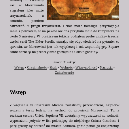
raz w Morrowinda
zagrałem jako może
trzynastolatek, a
ostatnio, pomimo
ostrzeżeń, u progu trzydziestki. I choć może nostalgia przyciągnęła
mnie z powrotem, to na pewno nie ona przykuła mnie do komputera na
około 5 miesięcy. W poniższym tekście podjąłem próbę analizy trzeciej
części serii The Elder Scrolls, starając się odpowiedzieć na pytanie: co
sprawia, że Morrowind jest tak wyjątkową i tak wspaniałą grą. Zaparz
sobie herbaty, bo przeczytanie go zajmie Ci około godziny.
Skocz do sekcji:
Wstęp
•
Oryginalność
•
Skala
•
Wolność
•
Wiarygodność
•
Narracja
•
Zakończenie
Wstęp
Z więzienia w Cesarskim Mieście zostaliśmy przewiezieni, najpierw
wozem a teraz łodzią, na wschód, do prowincji Morrowind. Tu, z
rozkazu cesarza Uriela Septima VII, zostajemy wypuszczeni na wolność,
wyposażeni jedynie w list polecający do niejakiego Caiusa Cosadesa i
parę groszy by dotrzeć do miasta Balmora, gdzie ponoć go znajdziemy.