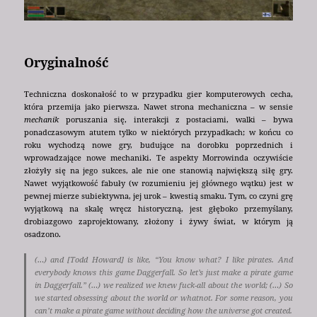
Oryginalność
Techniczna doskonałość to w przypadku gier komputerowych cecha,
która przemija jako pierwsza. Nawet strona mechaniczna – w sensie
mechanik
poruszania się, interakcji z postaciami, walki – bywa
ponadczasowym atutem tylko w niektórych przypadkach; w końcu co
roku wychodzą nowe gry, budujące na dorobku poprzednich i
wprowadzające nowe mechaniki. Te aspekty Morrowinda oczywiście
złożyły się na jego sukces, ale nie one stanowią największą siłę gry.
Nawet wyjątkowość fabuły (w rozumieniu jej głównego wątku) jest w
pewnej mierze subiektywna, jej urok – kwestią smaku. Tym, co czyni grę
wyjątkową na skalę wręcz historyczną, jest głęboko przemyślany,
drobiazgowo zaprojektowany, złożony i żywy świat, w którym ją
osadzono.
(…) and [Todd Howard] is like, “You know what? I like pirates. And
everybody knows this game Daggerfall. So let’s just make a pirate game
in Daggerfall.” (…) we realized we knew fuck-all about the world; (…) So
we started obsessing about the world or whatnot. For some reason, you
can’t make a pirate game without deciding how the universe got created.