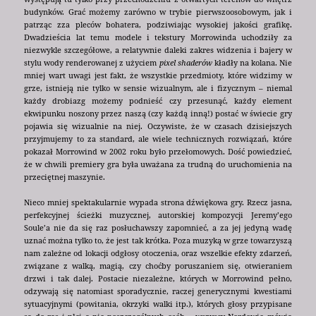
budynków. Grać możemy zarówno w trybie pierwszoosobowym, jak i
patrząc zza pleców bohatera, podziwiając wysokiej jakości grafikę.
Dwadzieścia lat temu modele i tekstury Morrowinda uchodziły za
niezwykle szczegółowe, a relatywnie daleki zakres widzenia i bajery w
stylu wody renderowanej z użyciem
pixel shaderów
kładły na kolana. Nie
mniej wart uwagi jest fakt, że wszystkie przedmioty, które widzimy w
grze, istnieją nie tylko w sensie wizualnym, ale i fizycznym – niemal
każdy drobiazg możemy podnieść czy przesunąć, każdy element
ekwipunku noszony przez naszą (czy każdą inną!) postać w świecie gry
pojawia się wizualnie na niej. Oczywiste, że w czasach dzisiejszych
przyjmujemy to za standard, ale wiele technicznych rozwiązań, które
pokazał Morrowind w 2002 roku było przełomowych. Dość powiedzieć,
że w chwili premiery gra była uważana za trudną do uruchomienia na
przeciętnej maszynie.
Nieco mniej spektakularnie wypada strona dźwiękowa gry. Rzecz jasna,
perfekcyjnej ścieżki muzycznej, autorskiej kompozycji Jeremy’ego
Soule’a nie da się raz posłuchawszy zapomnieć, a za jej jedyną wadę
uznać można tylko to, że jest tak krótka. Poza muzyką w grze towarzyszą
nam zależne od lokacji odgłosy otoczenia, oraz wszelkie efekty zdarzeń,
związane z walką, magią, czy choćby poruszaniem się, otwieraniem
drzwi i tak dalej. Postacie niezależne, których w Morrowind pełno,
odzywają się natomiast sporadycznie, raczej generycznymi kwestiami
sytuacyjnymi (powitania, okrzyki walki itp.), których głosy przypisane