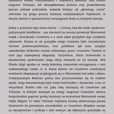
handlarze Hlaalu, tradycjonaliści i wojownicy Redoran, oraz dumni
magowie Telvanni. Ale skomplikowana historia rasy poskutkowała
jeszcze jednym podziałem, wskutek którego od „głównego nurtu”
oderwała się grupa jeszcze bardziej tradycjonalnych
Popielnych
, w
dużym skrócie (i uproszczeniu) uważających Rody za zdrajców narodu.
Jedną z przyczyn tego stanu rzeczy – i istotną osią dla wielu społeczno-
politycznych konfliktów – jest obecność na terenie prowincji Morrowind
wojsk i biurokracji Cesarstwa, a z nimi także przypływ jego zwykłych
obywateli. Kraina ta od początku swego istnienia była niezależnym
tworem państwo-podobnym, lecz podobnie jak inne niegdyś
samodzielne królestwa została wchłonięta przez Cesarstwo Tamriel w
erze jego największej ekspansji. Oczywiście, różne środowiska w
dunmerskiej społeczności mają różny stosunek do tej sytuacji. Ród
Hlaalu objął zgodne ze swoją doktryną stanowisko wyciągnięcia z niej
maksymalnego zysku; to w dużej mierze im Cesarstwo zawdzięcza
możliwość eksploatacji znajdujących się w Morrowind rud szkła i
ebonu
.
Tradycjonalnym Redoran gorzej szło przystosowanie się do realiów
epoki, czego konsekwencją były straty terytorialne i finansowe. Lecz ze
wszystkich Rodów nikt nie pała taką niechęcią do Cesarstwa jak
Telvanni, w których monopol na usługi magiczne Cesarstwo uderza
bezpośrednio poprzez próbę instalacji na terytorium Morrowind swojej
Gildii Magów. To także Telvanni najsilniej bronią odwiecznego prawa
Dunmerów do posiadania niewolników, co Cesarstwo oficjalnie uznaje
za okropieństwo i próbuje z nim walczyć, ale faktycznie przymyka na