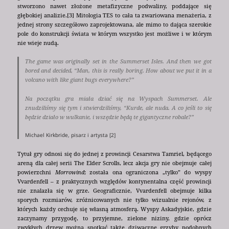
stworzono nawet złożone metafizyczne podwaliny, poddające się
głębokiej analizie.[3] Mitologia TES to cała ta zwariowana menażeria, z
jednej strony szczegółowo zaprojektowana, ale mimo to dająca szerokie
pole do konstrukcji świata w którym wszystko jest możliwe i w którym
nie wieje nudą.
The game was originally set in the Summerset Isles. And then we got
bored and decided, “Man, this is really boring. How about we put it in a
volcano with like giant bugs everywhere?”
Na początku gra miała dziać się na Wyspach Summerset. Ale
znudziliśmy się tym i stwierdziliśmy, “Kurde, ale nuda. A co jeśli to się
będzie działo w wulkanie, i wszędzie będą te gigantyczne robale?”
Michael Kirkbride, pisarz i artysta [2]
Tytuł gry odnosi się do jednej z prowincji Cesarstwa Tamriel, będącego
areną dla całej serii The Elder Scrolls, lecz akcja gry nie obejmuje całej
powierzchni
Morrowind
; została ona ograniczona „tylko” do wyspy
Vvardenfell – z praktycznych względów kontynentalna część prowincji
nie znalazła się w grze. Geograficznie, Vvardenfell obejmuje kilka
sporych rozmiarów, zróżnicowanych nie tylko wizualnie rejonów, z
których każdy cechuje się własną atmosferą. Wyspy Askadyjskie, gdzie
zaczynamy przygodę, to przyjemne, zielone niziny, gdzie oprócz
zwykłych drzew można spotkać także dziwaczne grzyby podobnych