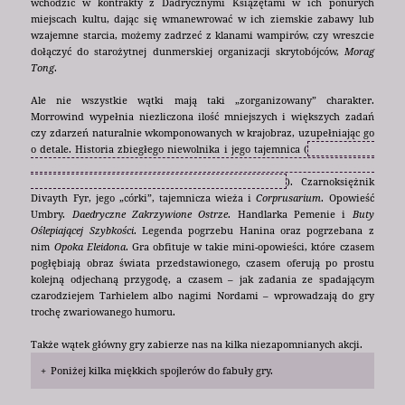
wchodzić w kontrakty z Dadrycznymi Książętami w ich ponurych
miejscach kultu, dając się wmanewrować w ich ziemskie zabawy lub
wzajemne starcia, możemy zadrzeć z klanami wampirów, czy wreszcie
dołączyć do starożytnej dunmerskiej organizacji skrytobójców,
Morag
Tong
.
Ale nie wszystkie wątki mają taki „zorganizowany” charakter.
Morrowind wypełnia niezliczona ilość mniejszych i większych zadań
czy zdarzeń naturalnie wkomponowanych w krajobraz, uzupełniając go
o detale. Historia zbiegłego niewolnika i jego tajemnica (
tak naprawdę
to udający niewolnika agent próbujący wytropić i ukatrupić
abolicjonistę
pomagającego
zbiegłym niewolnikom
). Czarnoksiężnik
Divayth Fyr, jego „córki”, tajemnicza wieża i
Corprusarium
. Opowieść
Umbry.
Daedryczne Zakrzywione Ostrze
. Handlarka Pemenie i
Buty
Oślepiającej Szybkości
. Legenda pogrzebu Hanina oraz pogrzebana z
nim
Opoka Eleidona
. Gra obfituje w takie mini-opowieści, które czasem
pogłębiają obraz świata przedstawionego, czasem oferują po prostu
kolejną odjechaną przygodę, a czasem – jak zadania ze spadającym
czarodziejem Tarhielem albo nagimi Nordami – wprowadzają do gry
trochę zwariowanego humoru.
Także wątek główny gry zabierze nas na kilka niezapomnianych akcji.
Poniżej kilka miękkich spojlerów do fabuły gry.