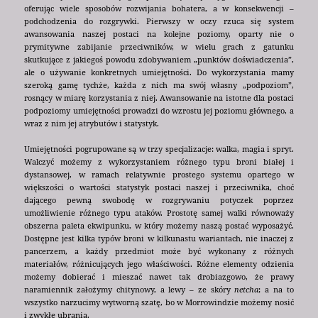
oferując wiele sposobów rozwijania bohatera, a w konsekwencji –
podchodzenia do rozgrywki. Pierwszy w oczy rzuca się system
awansowania naszej postaci na kolejne poziomy, oparty nie o
prymitywne zabijanie przeciwników, w wielu grach z gatunku
skutkujące z jakiegoś powodu zdobywaniem „punktów doświadczenia”,
ale o używanie konkretnych umiejętności. Do wykorzystania mamy
szeroką gamę tychże, każda z nich ma swój własny „podpoziom”,
rosnący w miarę korzystania z niej. Awansowanie na istotne dla postaci
podpoziomy umiejętności prowadzi do wzrostu jej poziomu głównego, a
wraz z nim jej atrybutów i statystyk.
Umiejętności pogrupowane są w trzy specjalizacje: walka, magia i spryt.
Walczyć możemy z wykorzystaniem różnego typu broni białej i
dystansowej, w ramach relatywnie prostego systemu opartego w
większości o wartości statystyk postaci naszej i przeciwnika, choć
dającego pewną swobodę w rozgrywaniu potyczek poprzez
umożliwienie różnego typu ataków. Prostotę samej walki równoważy
obszerna paleta ekwipunku, w który możemy naszą postać wyposażyć.
Dostępne jest kilka typów broni w kilkunastu wariantach, nie inaczej z
pancerzem, a każdy przedmiot może być wykonany z różnych
materiałów, różnicujących jego właściwości. Różne elementy odzienia
możemy dobierać i mieszać nawet tak drobiazgowo, że prawy
naramiennik założymy chitynowy, a lewy – ze skóry
netcha
; a na to
wszystko narzucimy wytworną szatę, bo w Morrowindzie możemy nosić
i zwykłe ubrania.