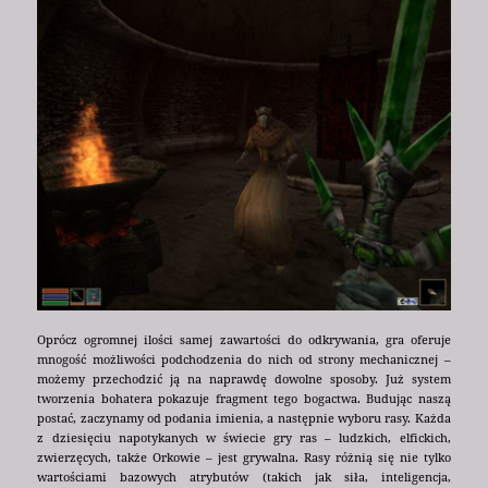
Oprócz ogromnej ilości samej zawartości do odkrywania, gra oferuje
mnogość możliwości podchodzenia do nich od strony mechanicznej –
możemy przechodzić ją na naprawdę dowolne sposoby. Już system
tworzenia bohatera pokazuje fragment tego bogactwa. Budując naszą
postać, zaczynamy od podania imienia, a następnie wyboru rasy. Każda
z dziesięciu napotykanych w świecie gry ras – ludzkich, elfickich,
zwierzęcych, także Orkowie – jest grywalna. Rasy różnią się nie tylko
wartościami bazowych atrybutów (takich jak siła, inteligencja,