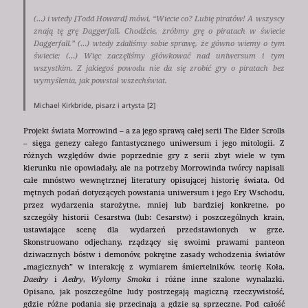
(…) i wtedy [Todd Howard] mówi, “Wiecie co? Lubię piratów! A wszyscy
znają tę grę Daggerfall. Chodźcie, zróbmy grę o piratach w świecie
Daggerfall.” (…) wtedy zdaliśmy sobie sprawę, że gówno wiemy o tym
świecie; (…) Więc zaczęliśmy główkować nad uniwersum i tym
wszystkim. Z jakiegoś powodu nie da się zrobić gry o piratach bez
wymyślenia, jak powstał wszechświat.
Michael Kirkbride, pisarz i artysta [2]
Projekt świata Morrowind – a za jego sprawą całej serii The Elder Scrolls
– sięga genezy całego fantastycznego uniwersum i jego mitologii. Z
różnych względów dwie poprzednie gry z serii zbyt wiele w tym
kierunku nie opowiadały, ale na potrzeby Morrowinda twórcy napisali
całe mnóstwo wewnętrznej literatury opisującej historię świata. Od
mętnych podań dotyczących powstania uniwersum i jego Ery Wschodu,
przez wydarzenia starożytne, mniej lub bardziej konkretne, po
szczegóły historii Cesarstwa (lub: Cesarstw) i poszczególnych krain,
ustawiające scenę dla wydarzeń przedstawionych w grze.
Skonstruowano odjechany, rządzący się swoimi prawami panteon
dziwacznych bóstw i demonów, pokrętne zasady wchodzenia światów
„magicznych” w interakcję z wymiarem śmiertelników, teorię Koła,
Daedry
i
Aedry
,
Wyłomy Smoka
i różne inne szalone wynalazki.
Opisano, jak poszczególne ludy postrzegają magiczną rzeczywistość,
gdzie różne podania się przecinają a gdzie są sprzeczne. Pod całość