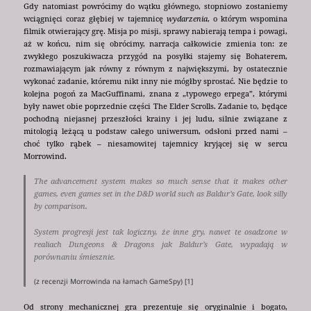
Gdy natomiast powrócimy do wątku głównego, stopniowo zostaniemy
wciągnięci coraz głębiej w tajemnicę
wydarzenia
, o którym wspomina
filmik otwierający grę. Misja po misji, sprawy nabierają tempa i powagi,
aż w końcu, nim się obrócimy, narracja całkowicie zmienia ton: ze
zwykłego poszukiwacza przygód na posyłki stajemy się Bohaterem,
rozmawiającym jak równy z równym z największymi, by ostatecznie
wykonać zadanie, któremu nikt inny nie mógłby sprostać. Nie będzie to
kolejna pogoń za MacGuffinami, znana z „typowego erpega”, którymi
były nawet obie poprzednie części The Elder Scrolls. Zadanie to, będące
pochodną niejasnej przeszłości krainy i jej ludu, silnie związane z
mitologią leżącą u podstaw całego uniwersum, odsłoni przed nami –
choć tylko rąbek – niesamowitej tajemnicy kryjącej się w sercu
Morrowind.
The advancement system makes so much sense that it makes other
games, even games set in the D&D world such as Baldur’s Gate, look silly
by comparison.
System progresji jest tak logiczny, że inne gry, nawet te osadzone w
realiach Dungeons & Dragons jak Baldur’s Gate, wypadają w
porównaniu śmiesznie.
(z recenzji Morrowinda na łamach GameSpy) [1]
Od strony mechanicznej gra prezentuje się oryginalnie i bogato,