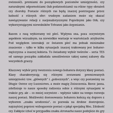
zwinność), premiami do początkowych poziomów umiejętności, czy
naturalnymi odpornościami (lub podatnościami) na różne typy obrażeń
czy choroby. Postacie różnych ras będą inaczej postrzegane przez
ludność z różnych sfer: trudnym zadaniem może się okazać
nawiązywanie relacji z nacjonalistycznymi Popielnymi jako Ork, czy
wykorzystującymi niewolników Telvanni jako Argonianin.
Razem z rasą wybieramy też płeć. Wpływa ona, poza oczywistym
aspektem wizualnym, na niewielkie wariacje w wartościach atrybutów.
Pod względem interakcji ze światem płeć ma jednak minimalne
znaczenie – tylko w kilku sytuacjach inaczej traktowany jest bohater-
mężczyzna a inaczej kobieta. To świadomy wybór twórców – seria TES
od samego początku zakładała umożliwienie takiej samej zabawy dla
wszystkich graczy.
Kluczowy wybór przy tworzeniu nowego bohatera dotyczy klasy postaci.
Klasy charakteryzują się różnymi zestawami premiowanych
umiejętności tzw. „głównych” i „pobocznych”, a więc czy postawimy na
Długie Ostrze czy Łucznictwo, a może magię Zniszczenia. Rzecz jasna,
zdefiniuje to nasze sposoby radzenia sobie z różnymi sytuacjami w
trakcie gry, ale – co mniej oczywiste – wpłynie także na tempo rozwoju
naszej postaci. Możliwości dostosowania bohatera kończą się dopiero z
wyborem „znaku urodzenia”, co pozwala na drobne dostrojenie,
najczęściej poprzez wzbogacenie postaci o jakąś specjalną Moc, Zdolność
czy Zaklęcie (choć w przypadku znaku
Atronacha
nasze podejście do gry