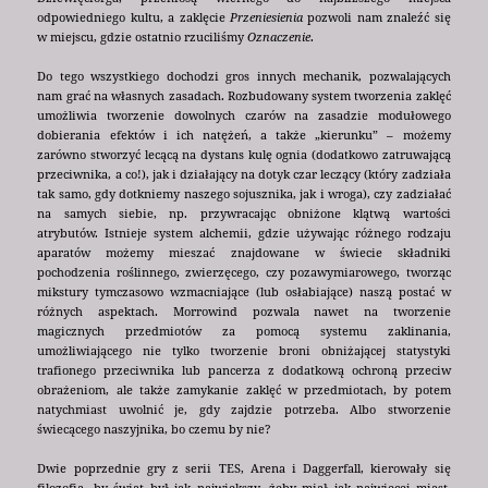
odpowiedniego kultu, a zaklęcie
Przeniesienia
pozwoli nam znaleźć się
w miejscu, gdzie ostatnio rzuciliśmy
Oznaczenie
.
Do tego wszystkiego dochodzi gros innych mechanik, pozwalających
nam grać na własnych zasadach. Rozbudowany system tworzenia zaklęć
umożliwia tworzenie dowolnych czarów na zasadzie modułowego
dobierania efektów i ich natężeń, a także „kierunku” – możemy
zarówno stworzyć lecącą na dystans kulę ognia (dodatkowo zatruwającą
przeciwnika, a co!), jak i działający na dotyk czar leczący (który zadziała
tak samo, gdy dotkniemy naszego sojusznika, jak i wroga), czy zadziałać
na samych siebie, np. przywracając obniżone klątwą wartości
atrybutów. Istnieje system alchemii, gdzie używając różnego rodzaju
aparatów możemy mieszać znajdowane w świecie składniki
pochodzenia roślinnego, zwierzęcego, czy pozawymiarowego, tworząc
mikstury tymczasowo wzmacniające (lub osłabiające) naszą postać w
różnych aspektach. Morrowind pozwala nawet na tworzenie
magicznych przedmiotów za pomocą systemu zaklinania,
umożliwiającego nie tylko tworzenie broni obniżającej statystyki
trafionego przeciwnika lub pancerza z dodatkową ochroną przeciw
obrażeniom, ale także zamykanie zaklęć w przedmiotach, by potem
natychmiast uwolnić je, gdy zajdzie potrzeba. Albo stworzenie
świecącego naszyjnika, bo czemu by nie?
Dwie poprzednie gry z serii TES, Arena i Daggerfall, kierowały się
filozofią, by świat był jak największy, żeby miał jak najwięcej miast,