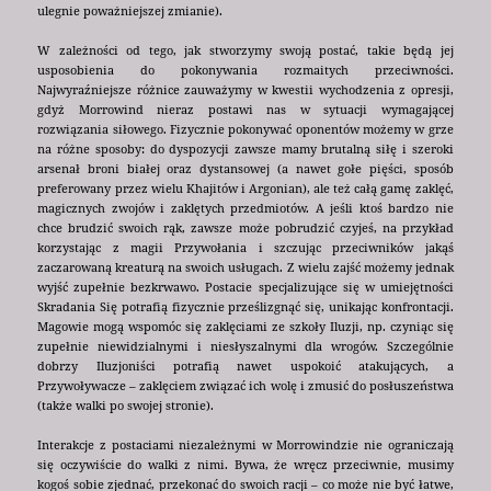
ulegnie poważniejszej zmianie).
W zależności od tego, jak stworzymy swoją postać, takie będą jej
usposobienia do pokonywania rozmaitych przeciwności.
Najwyraźniejsze różnice zauważymy w kwestii wychodzenia z opresji,
gdyż Morrowind nieraz postawi nas w sytuacji wymagającej
rozwiązania siłowego. Fizycznie pokonywać oponentów możemy w grze
na różne sposoby: do dyspozycji zawsze mamy brutalną siłę i szeroki
arsenał broni białej oraz dystansowej (a nawet gołe pięści, sposób
preferowany przez wielu Khajitów i Argonian), ale też całą gamę zaklęć,
magicznych zwojów i zaklętych przedmiotów. A jeśli ktoś bardzo nie
chce brudzić swoich rąk, zawsze może pobrudzić czyjeś, na przykład
korzystając z magii Przywołania i szczując przeciwników jakąś
zaczarowaną kreaturą na swoich usługach. Z wielu zajść możemy jednak
wyjść zupełnie bezkrwawo. Postacie specjalizujące się w umiejętności
Skradania Się potrafią fizycznie prześlizgnąć się, unikając konfrontacji.
Magowie mogą wspomóc się zaklęciami ze szkoły Iluzji, np. czyniąc się
zupełnie niewidzialnymi i niesłyszalnymi dla wrogów. Szczególnie
dobrzy Iluzjoniści potrafią nawet uspokoić atakujących, a
Przywoływacze – zaklęciem związać ich wolę i zmusić do posłuszeństwa
(także walki po swojej stronie).
Interakcje z postaciami niezależnymi w Morrowindzie nie ograniczają
się oczywiście do walki z nimi. Bywa, że wręcz przeciwnie, musimy
kogoś sobie zjednać, przekonać do swoich racji – co może nie być łatwe,