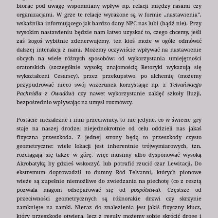
biorąc pod uwagę wspomniany wpływ np. relacji między rasami czy
organizacjami. W grze te relacje wyrażone są w formie „nastawienia”,
wskaźnika informującego jak bardzo dany NPC nas lubi (bądź nie). Przy
wysokim nastawieniu będzie nam łatwo uzyskać to, czego chcemy, jeśli
zaś kogoś wybitnie zdenerwujemy, ten ktoś może w ogóle odmówić
dalszej interakcji z nami. Możemy oczywiście wpływać na nastawienie
obcych na wiele różnych sposobów: od wykorzystania umiejętności
oratorskich (szczególnie wysoką znajomością Retoryki wykazują się
wykształceni Cesarscy), przez przekupstwo, po alchemię (możemy
przypudrować nieco swój wizerunek korzystając np. z
Telvańskiego
Pachnidła z Owadów
) czy nawet wykorzystanie zaklęć szkoły Iluzji,
bezpośrednio wpływając na umysł rozmówcy.
Postacie niezależne i inni przeciwnicy, to nie jedyne, co w świecie gry
staje na naszej drodze; niejednokrotnie od celu oddzieli nas jakaś
fizyczna przeszkoda. Z jednej strony będą to przeszkody czysto
geometryczne: wiele lokacji jest inherentnie trójwymiarowych, tzn.
rozciągają się także w górę, więc musimy albo dysponować wysoką
Akrobatyką by gdzieś wskoczyć, lub potrafić rzucić czar Lewitacji. Do
ekstremum doprowadził to dumny Ród Telvanni, których pionowe
wieże są zupełnie niemożliwe do zwiedzania na piechotę (co z resztą
pozwala magom odseparować się od
pospólstwa
). Częstsze od
przeciwności geometrycznych są różnorakie drzwi czy skrzynie
zamknięte na zamki. Nieraz do znalezienia jest jakiś fizyczny klucz,
który przeszkodę otwiera, lecz z reguły możemy sobie skrócić drogę i