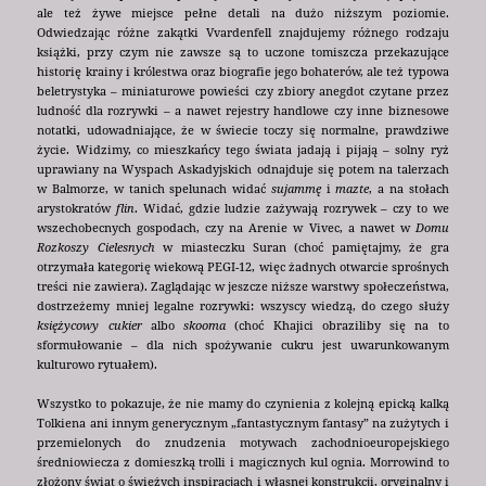
ale też żywe miejsce pełne detali na dużo niższym poziomie.
Odwiedzając różne zakątki Vvardenfell znajdujemy różnego rodzaju
książki, przy czym nie zawsze są to uczone tomiszcza przekazujące
historię krainy i królestwa oraz biografie jego bohaterów, ale też typowa
beletrystyka – miniaturowe powieści czy zbiory anegdot czytane przez
ludność dla rozrywki – a nawet rejestry handlowe czy inne biznesowe
notatki, udowadniające, że w świecie toczy się normalne, prawdziwe
życie. Widzimy, co mieszkańcy tego świata jadają i pijają – solny ryż
uprawiany na Wyspach Askadyjskich odnajduje się potem na talerzach
w Balmorze, w tanich spelunach widać
sujammę
i
mazte
, a na stołach
arystokratów
flin
. Widać, gdzie ludzie zażywają rozrywek – czy to we
wszechobecnych gospodach, czy na Arenie w Vivec, a nawet w
Domu
Rozkoszy Cielesnych
w miasteczku Suran (choć pamiętajmy, że gra
otrzymała kategorię wiekową PEGI-12, więc żadnych otwarcie sprośnych
treści nie zawiera). Zaglądając w jeszcze niższe warstwy społeczeństwa,
dostrzeżemy mniej legalne rozrywki: wszyscy wiedzą, do czego służy
księżycowy cukier
albo
skooma
(choć Khajici obraziliby się na to
sformułowanie – dla nich spożywanie cukru jest uwarunkowanym
kulturowo rytuałem).
Wszystko to pokazuje, że nie mamy do czynienia z kolejną epicką kalką
Tolkiena ani innym generycznym „fantastycznym fantasy” na zużytych i
przemielonych do znudzenia motywach zachodnioeuropejskiego
średniowiecza z domieszką trolli i magicznych kul ognia. Morrowind to
złożony świat o świeżych inspiracjach i własnej konstrukcji, oryginalny i