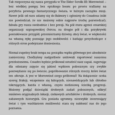
Tak rozpoczyna się nasza przygoda w The Elder Scrolls III: Morrowind –
bez wielkiej pompy, bez epickiego boom: po prostu trafiamy na
peryferia pewnego fantastycznego świata, w luźnym zaczątku misji.
Nawet jeśli od razu udamy się do Balmory i zgłosimy do Cosadesa (nikt
nie powiedział, że nie możemy sobie najpierw trochę pozwiedzać),
fabuła gry rusza swobodnie i bez presji. Na pół etatu agenci cesarskiej
organizacji szpiegowskiej
Ostrza
, na drugie pół i dla przykrywki
poszukiwacze przygód, przemierzamy dziwny, obcy świat, w większości
na własną rękę poznając jego osobliwości i badając przychodzące z
różnych stron podejrzane doniesienia.
Niemal zupełny brak tempa na początku wątku głównego jest absolutnie
zamierzony. Choćbyśmy nadgorliwie usiłowali raportować naszemu
przełożonemu, Cosades będzie próbował ostudzić nasz zapał, sugerując
dla odmiany zajęcie się jakimś wątkiem pobocznym czy zwykłe
poszwędanie się po świecie, popróbowanie różnych rzeczy, które świat
ten oferuje. A jest w Morrowind czego próbować! Na dołączenie czeka
szereg frakcji, wzajemnie się lubiących, nienawidzących lub chłodno
tolerujących, każda z własną, często nieliniową ścieżką progresji.
Możemy podjąć dziesiątki drobnych zadań pobocznych, odkryć
mnóstwo oryginalnych lokacji, ciekawych artefaktów i drobnych, nieraz
zabawnych historyjek. Gra posiada ogromny, niezwykle interesujący
świat i tym wachlarzem możliwości stara się nakłonić nas do jego
poznania.