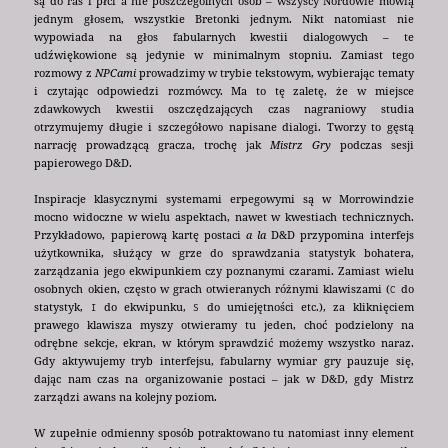
są do ras i płci a nie poszczególnych osób – wszyscy Nordowie mówią
jednym głosem, wszystkie Bretonki jednym. Nikt natomiast nie
wypowiada na głos fabularnych kwestii dialogowych – te
udźwiękowione są jedynie w minimalnym stopniu. Zamiast tego
rozmowy z
NPCami
prowadzimy w trybie tekstowym, wybierając tematy
i czytając odpowiedzi rozmówcy. Ma to tę zaletę, że w miejsce
zdawkowych kwestii oszczędzających czas nagraniowy studia
otrzymujemy długie i szczegółowo napisane dialogi. Tworzy to gęstą
narrację prowadzącą gracza, trochę jak
Mistrz Gry
podczas sesji
papierowego D&D.
Inspiracje klasycznymi systemami erpegowymi są w Morrowindzie
mocno widoczne w wielu aspektach, nawet w kwestiach technicznych.
Przykładowo, papierową kartę postaci
a la
D&D przypomina interfejs
użytkownika, służący w grze do sprawdzania statystyk bohatera,
zarządzania jego ekwipunkiem czy poznanymi czarami. Zamiast wielu
osobnych okien, często w grach otwieranych różnymi klawiszami (
do
C
statystyk,
do ekwipunku,
do umiejętności etc.), za kliknięciem
I
S
prawego klawisza myszy otwieramy tu jeden, choć podzielony na
odrębne sekcje, ekran, w którym sprawdzić możemy wszystko naraz.
Gdy aktywujemy tryb interfejsu, fabularny wymiar gry pauzuje się,
dając nam czas na organizowanie postaci – jak w D&D, gdy Mistrz
zarządzi awans na kolejny poziom.
W zupełnie odmienny sposób potraktowano tu natomiast inny element