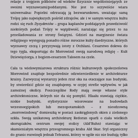
relacje z trojgiem półbóstw od wieków fizycznie współistniejących ze
swoimi wyznawcami/poddanymi. Nie jest to oczywiście wiara
uniwersalna: Popielni odrzucają ją bezwarunkowo, uważając samą
Trójcę jako największych pośród zdrajców, ale i w samym wnętrzu kultu
rodzi się ruch
Dysydentów
– grupa kapłanów poddających prawdziwość
niektórych podań Trójcy w wątpliwość, narażając się przez to na
prześladowania ze strony Świątyni. Gdzieś na marginesie świata
religijnego występują ponadto różne mroczne kulty daedryczne, których
wyznawcy czczą i przyzywają istoty z Otchłani. Cesarstwo dolewa do
tego tygla, eksportując do Morrowind swoją narodową religię – Kult
Dziewięciorga, z bogiem-cesarzem Talosem na czele.
Cała ta wielowymiarowa struktura różnic kulturowych społeczeństwa
Morrowind znajduje bezpośrednie odzwierciedlenie w architekturze
krainy. Zazwyczaj wystarczy jeden rzut oka na otaczające nas budynki,
by stwierdzić gdzie się znajdujemy, w czyjej strefie wpływów, w jak
zamożnej okolicy. Poszczególne Rody mają swoje własne style
architektoniczne, których nie da się pomylić. Hlaalu stawiają ciężkie,
niskie budynki, stylistycznie wzorowane na budowlach
wczesnoegipskich lub mezopotamskich – z nieodzowną
„morrowindową” domieszką w postaci zaokrąglonych okien z zielonego
szkła. Swoją unikatową architekturę Redoran oparli o ciała wielkich
skorupiaków, centrum swojej stolicy (Ald’Ruhn) stawiając w
skamieniałym wnętrzu przeogromnego kraba Ald Skar. Styl organiczny
do granic rozwinęli jednak Telvanni, którzy w ogóle nic nie budują tylko