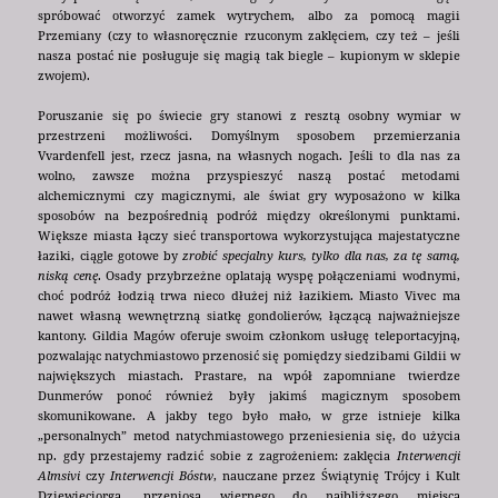
spróbować otworzyć zamek wytrychem, albo za pomocą magii
Przemiany (czy to własnoręcznie rzuconym zaklęciem, czy też – jeśli
nasza postać nie posługuje się magią tak biegle – kupionym w sklepie
zwojem).
Poruszanie się po świecie gry stanowi z resztą osobny wymiar w
przestrzeni możliwości. Domyślnym sposobem przemierzania
Vvardenfell jest, rzecz jasna, na własnych nogach. Jeśli to dla nas za
wolno, zawsze można przyspieszyć naszą postać metodami
alchemicznymi czy magicznymi, ale świat gry wyposażono w kilka
sposobów na bezpośrednią podróż między określonymi punktami.
Większe miasta łączy sieć transportowa wykorzystująca majestatyczne
łaziki, ciągle gotowe by
zrobić specjalny kurs, tylko dla nas, za tę samą,
niską cenę
. Osady przybrzeżne oplatają wyspę połączeniami wodnymi,
choć podróż łodzią trwa nieco dłużej niż łazikiem. Miasto Vivec ma
nawet własną wewnętrzną siatkę gondolierów, łączącą najważniejsze
kantony. Gildia Magów oferuje swoim członkom usługę teleportacyjną,
pozwalając natychmiastowo przenosić się pomiędzy siedzibami Gildii w
największych miastach. Prastare, na wpół zapomniane twierdze
Dunmerów ponoć również były jakimś magicznym sposobem
skomunikowane. A jakby tego było mało, w grze istnieje kilka
„personalnych” metod natychmiastowego przeniesienia się, do użycia
np. gdy przestajemy radzić sobie z zagrożeniem: zaklęcia
Interwencji
Almsivi
czy
Interwencji Bóstw
, nauczane przez Świątynię Trójcy i Kult
Dziewięciorga, przeniosą wiernego do najbliższego miejsca