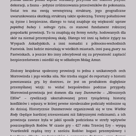
dekoracji, a fauna – jedynie zróżnicowania przeciwników do pokonania.
Świat ten ma swoją wewnętrzną strukturę, jego geograficzne
uwarunkowania skutkują strukturą także społeczną. Tereny południowe
są żyzne i bezpieczne, dlatego to tutaj znajduje się większość upraw
popielnej bulwy
i
solnego ryżu
, co stanowi fundament rolniczej
gospodarki prowincji. To tu znajdują się fermy
netchy
, hodowanych dla
skór na niemal przemysłową skalę. Dlatego też inni są ludzie żyjący na
Wyspach Askadyjskich, a inni nomadzi z północno-wschodnich
Pastwisk. Inni ludzie mieszkają w wielkich miastach, inni pasą
guary
na
Pastwiskach, a jeszcze kto inny zdecydował się za prywatność zapłacić
bezpieczeństwem i osiedlił się w odludnym Molag Amur.
Złożony krajobraz społeczny prowincji to jedna z unikatowych cech
Morrowinda i jego wielka siła. Nie trzeba sięgać do reportaży o historii
powstawania gry, by dostrzec, że jest on produktem dogłębnie
przemyślanej wizji; to widać bezpośrednio podczas przygody.
Morrowind-prowincja jest domem dla rasy
Dunmerów
– „Mrocznych
Elfów” – cywilizacji ukształtowanej przez tysiącletnią historię
konfliktów i sojuszy, w której pewne nieuleczalne podziały widoczne są
do dzisiaj. Historycznie Dunmerowie organizowali się w tzw.
Wielkie
Rody
(będące bardziej zrzeszeniami niż faktycznymi rodzinami), a ich
prowincja zawsze była w jakiś sposób podzielona w strefy wpływów
poszczególnych Rodów. W czasie gry – 427 roku Trzeciej Ery – wyspą
Vvardenfell rządzą trzy z sześciu Rodów: bogaci przemysłowcy i