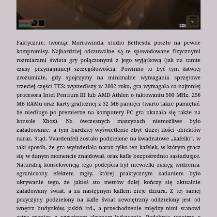
Faktycznie, tworząc Morrowinda, studio Bethesda poszło na pewne
kompromisy. Najbardziej odczuwalne są te spowodowane fizycznymi
rozmiarami świata gry połączonymi z jego wyjątkową (jak na tamte
czasy przynajmniej) szczegółowością. Powinno to być tym łatwiej
zrozumiałe, gdy spojrzymy na minimalne wymagania sprzętowe
trzeciej części TES: wyszedłszy w 2002 roku, gra wymagała co najmniej
procesora Intel Pentium III lub AMD Athlon o taktowaniu 500 MHz, 256
MB RAMu oraz karty graficznej z 32 MB pamięci (warto także pamiętać,
że niedługo po premierze na komputery PC gra ukazała się także na
konsole Xbox). Na ówczesnych maszynach niemożliwe było
załadowanie, a tym bardziej wyświetlenie zbyt dużej ilości obiektów
naraz. Stąd, Vvardenfell zostało podzielone na kwadratowe „kafelki”, w
taki sposób, że gra wyświetlała naraz tylko ten kafelek, w którym gracz
się w danym momencie znajdował, oraz kafle bezpośrednio sąsiadujące.
Naturalną konsekwencją tego podejścia był niewielki zasięg widzenia,
ograniczony efektem mgły, której praktycznym zadaniem było
ukrywanie tego, że jakieś sto metrów dalej kończy się aktualnie
załadowany świat, a za następnym kaflem zieje dziura. Z tej samej
przyczyny podzielony na kafle świat zewnętrzny oddzielony jest od
wnętrz budynków, jaskiń itd., a przechodzenie między nimi stanowi
ostrą granicę, z wyraźnym ekranem ładowania. Podobnie, wnętrza o