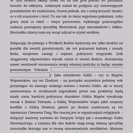
W tych setkach lokacji czeka też na nas gros postaci do poznania,
historii do odkrycia, ciekawych zadań do podjęcia czy interesujących
przedmiotów do znalezienia. Znowu jednak, nie o samą liczność chodzi,
co o ich znaczenie i treść. To nie tak, że świat wypchano pakułami, żeby
gracz miał co robić – wręcz przeciwnie, wykonując poszczególne
zadania poznajemy specyfikę Morrowind, jego mieszkańców i folklor.
Nierzadko zdarzy nam się wziąć udział w czymś wielkim.
Dołączając do jednego z Wielkich Rodów będziemy nie tylko chodzić na
posyłki dla swoich przełożonych, ale też poznawać kulturę i zasady
Rodu, wzajemne zatargi i sojusze, polityczne rozgrywki. Jeśli
osiągniemy odpowiednio wysoki status w swoim Rodzie, dostaniemy
nawet możliwość wzniesienia swojej własnej siedziby (a będąc wysoko
postawionym Telvanni
zyskujemy podwładnego,
któremu to my
możemy zlecać zadania
). Jako członkowie Gildii – czy to Magów,
Wojowników, czy też Złodziei – na początku oczywiście pełnimy role
przystające do naszego niskiego statusu i statutu Gildii, ale w miarę
awansowania w strukturach napotykane przez nas problemy będą
miały coraz bardziej polityczny charakter: Gildia Magów rywalizuje
wszak z Rodem Telvanni, a Gildię Wojowników wiąże jakiś niejasny
konflikt z Gildią Złodziei, gdzieś po drodze zamieszani są też
tajemniczy
Camonna Tong
. Nie inaczej jest w organizacjach religijnych –
dołączyć możemy zarówno do Świątyni Trójcy jak i cesarskiego Kultu
Dziewięciorga, a zadania dla obu kultów mają swoją własną specyfikę
(nierzadko kierując nas w stronę niesamowitych artefaktów). Możemy