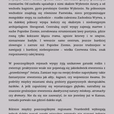
rozmiarów. Od zachodu sąsiaduje z nimi skaliste Wybrzeże Azury, a od
wschodu bagniste, gęsto porośnięte Gorzkie Wybrzeże. Na północnym
wschodzie znajdują się równinne Pastwiska, nieco przypominające
mongolskie stepy, na zachodzie – rzadko zalesiona Zachodnia Wyrwa, a
na dalekiej północy wyspa kończy się skalistym i niedostępnym
archipelagiem Sheogorad. Centralną część wyspy zajmują martwe i
suche Popielne Ziemie, zerodowana strumieniami lawy pustynia, gdzie
rosną tylko kolczaste kłącza
trama
, ogniste krzewy i te smętne,
nienazwane badyle. I wreszcie samo centrum, jeszcze bardziej
złowrogie i zatrute niż Popielne Ziemie, jeszcze trudniejsze w
nawigacji i bardziej niebezpieczne – wielka Czerwona Góra, znak
rozpoznawczy całej krainy.
W poszczególnych rejonach wyspy żyją unikatowe gatunki roślin i
zwierząt; praktycznie wcale nie pojawiają się jakiekolwiek stworzenia z
„prawdziwego” świata. Zamiast tego na swojej drodze napotykamy takie
fantastyczne stworzenia jak
ality
,
kagouti
, czy wojownicze
kwama
. Do
podróży między miastami służą grzbiety gigantycznych skorupiaków,
łazików
. A jeśli zapuścimy się wystarczająco głęboko, natrafimy na
znacznie groźniejsze stworzenia
daedrycznej
natury:
młokosy
,
atronachy
czy
dremory
. Nie da się nie zauważyć, że nie jesteśmy już w Kansas,
tornado porwało nas gdzieś daleko stąd.
Różnice między poszczególnymi regionami Vvardenfell wybiegają
jednak daleko ponad aspekt wizualny; przyroda nie stanowi jedynie