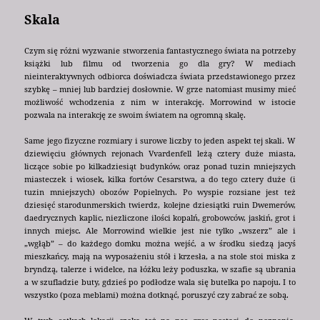
Skala
Czym się różni wyzwanie stworzenia fantastycznego świata na potrzeby
książki lub filmu od tworzenia go dla gry? W mediach
nieinteraktywnych odbiorca doświadcza świata przedstawionego przez
szybkę – mniej lub bardziej dosłownie. W grze natomiast musimy mieć
możliwość wchodzenia z nim w interakcję. Morrowind w istocie
pozwala na interakcję ze swoim światem na ogromną skalę.
Same jego fizyczne rozmiary i surowe liczby to jeden aspekt tej skali. W
dziewięciu głównych rejonach Vvardenfell leżą cztery duże miasta,
liczące sobie po kilkadziesiąt budynków, oraz ponad tuzin mniejszych
miasteczek i wiosek, kilka fortów Cesarstwa, a do tego cztery duże (i
tuzin mniejszych) obozów Popielnych. Po wyspie rozsiane jest też
dziesięć starodunmerskich twierdz, kolejne dziesiątki ruin Dwemerów,
daedrycznych kaplic, niezliczone ilości kopalń, grobowców, jaskiń, grot i
innych miejsc. Ale Morrowind wielkie jest nie tylko „wszerz” ale i
„wgłąb” – do każdego domku można wejść, a w środku siedzą jacyś
mieszkańcy, mają na wyposażeniu stół i krzesła, a na stole stoi miska z
bryndzą, talerze i widelce, na łóżku leży poduszka, w szafie są ubrania
a w szufladzie buty, gdzieś po podłodze wala się butelka po napoju. I to
wszystko (poza meblami) można dotknąć, poruszyć czy zabrać ze sobą.