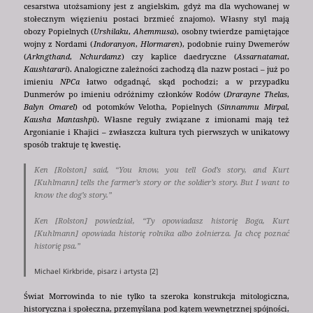
cesarstwa utożsamiony jest z angielskim, gdyż ma dla wychowanej w
stołecznym więzieniu postaci brzmieć znajomo). Własny styl mają
obozy Popielnych (
Urshilaku
,
Ahemmusa
), osobny twierdze pamiętające
wojny z Nordami (
Indoranyon
,
Hlormaren
), podobnie ruiny Dwemerów
(
Arkngthand
,
Nchurdamz
) czy kaplice daedryczne (
Assarnatamat
,
Kaushtarari
). Analogiczne zależności zachodzą dla nazw postaci – już po
imieniu
NPCa
łatwo odgadnąć, skąd pochodzi; a w przypadku
Dunmerów po imieniu odróżnimy członków Rodów (
Drarayne Thelas
,
Balyn Omarel
) od potomków Velotha, Popielnych (
Sinnammu Mirpal
,
Kausha Mantashpi
). Własne reguły związane z imionami mają też
Argonianie i Khajici – zwłaszcza kultura tych pierwszych w unikatowy
sposób traktuje tę kwestię.
Ken [Rolston] said, “You know, you tell God’s story, and Kurt
[Kuhlmann] tells the farmer’s story or the soldier’s story. But I want to
know the dog’s story.”
Ken [Rolston] powiedział, “Ty opowiadasz historię Boga, Kurt
[Kuhlmann] opowiada historię rolnika albo żołnierza. Ja chcę poznać
historię psa.”
Michael Kirkbride, pisarz i artysta [2]
Świat Morrowinda to nie tylko ta szeroka konstrukcja mitologiczna,
historyczna i społeczna, przemyślana pod kątem wewnętrznej spójności,