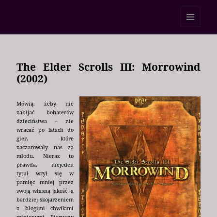
Ponad 160 znaków
MENU
I
WIDGETY
The Elder Scrolls III: Morrowind
(2002)
Mówią, żeby nie
zabijać bohaterów
dzieciństwa – nie
wracać po latach do
gier, które
zaczarowały nas za
młodu. Nieraz to
prawda, niejeden
tytuł wrył się w
pamięć mniej przez
swoją własną jakość, a
bardziej skojarzeniem
z błogimi chwilami
minionymi. Pierwszy