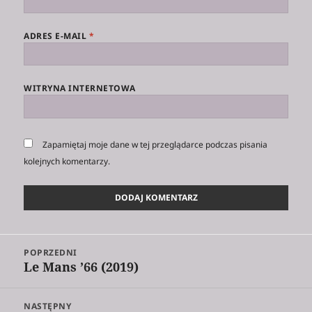
ADRES E-MAIL
*
WITRYNA INTERNETOWA
Zapamiętaj moje dane w tej przeglądarce podczas pisania
kolejnych komentarzy.
Nawigacja
POPRZEDNI
wpisu
Le Mans ’66 (2019)
Poprzedni
wpis:
NASTĘPNY