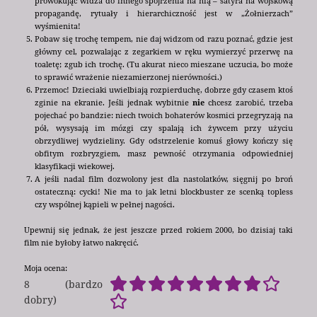
prowokując widza do innego spojrzenia na nią – satyra na wojskową
propagandę, rytuały i hierarchiczność jest w „Żołnierzach”
wyśmienita!
Pobaw się trochę tempem, nie daj widzom od razu poznać, gdzie jest
główny cel, pozwalając z zegarkiem w ręku wymierzyć przerwę na
toaletę; zgub ich trochę. (Tu akurat nieco mieszane uczucia, bo może
to sprawić wrażenie niezamierzonej nierówności.)
Przemoc! Dzieciaki uwielbiają rozpierduchę, dobrze gdy czasem ktoś
zginie na ekranie. Jeśli jednak wybitnie
nie
chcesz zarobić, trzeba
pojechać po bandzie: niech twoich bohaterów kosmici przegryzają na
pół, wysysają im mózgi czy spalają ich żywcem przy użyciu
obrzydliwej wydzieliny. Gdy odstrzelenie komuś głowy kończy się
obfitym rozbryzgiem, masz pewność otrzymania odpowiedniej
klasyfikacji wiekowej.
A jeśli nadal film dozwolony jest dla nastolatków, sięgnij po broń
ostateczną: cycki! Nie ma to jak letni blockbuster ze scenką topless
czy wspólnej kąpieli w pełnej nagości.
Upewnij się jednak, że jest jeszcze przed rokiem 2000, bo dzisiaj taki
film nie byłoby łatwo nakręcić.
Moja ocena:
8 (bardzo
dobry)