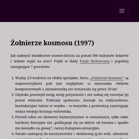
Ponad 160 znaków
MENU
I
WIDGETY
Żołnierze kosmosu (1997)
Jak nakręcić blockbuster science-fiction za ponad 100 milionów dolarów
i ledwie wyjść na zero? Pójdź w ślady
Paula Verhoevena
i popełnij
następujące 7 grzechów:
Wydaj 2/3 budżetu na efekty specjalne. Serio,
„Żołnierze kosmosu”
są
majstersztykiem pod tym względem: ta mieszanka efektów
komputerowych z animatroniką nie zestarzała się przez 20 lat!
Głęboko przemyśl swoją wizję przyszłości i nie wahaj się rozwijać jej
przed widzami. Podziały społeczne, licencje na rodzicielstwo,
koedukacyjne łaźnie w wojsku – to wszystko z pewnością zaintryguje
widza twojego letniego widowiska.
Pozwól sobie na elementy humorystyczne w scenariuszu, tylko takie
bardziej finezyjne niż „poślizgnął się na skórce od banana i spadło
mu kowadło na głowę”, raczej dialogowo-sytuacyjne.
Śmiało nawiązuj do rzeczywistości i obśmiewaj ją do woli, odważnie