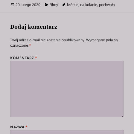
Data
Kategorie
Tagi
20 lutego 2020
Filmy
krótkie
,
na kolanie
,
pochwała
publikacji
Dodaj komentarz
Twój adres e-mail nie zostanie opublikowany.
Wymagane pola są
oznaczone
*
KOMENTARZ
*
NAZWA
*